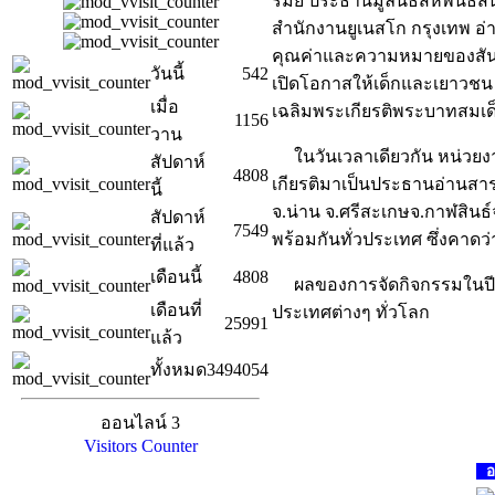
รมย์ ประธานมูลนิธิสหพันธ์
สำนักงานยูเนสโก กรุงเทพ อ่
คุณค่าและความหมายของสันติภ
วันนี้
542
เปิดโอกาสให้เด็กและเยาวชน 
เมื่อ
เฉลิมพระเกียรติพระบาทสมเด็
1156
วาน
ในวันเวลาเดียวกัน หน่วยง
สัปดาห์
4808
เกียรติมาเป็นประธานอ่านสารส
นี้
จ.น่าน จ.ศรีสะเกษจ.กาฬสินธ์
สัปดาห์
7549
พร้อมกันทั่วประเทศ ซึ่งคาดว่
ที่แล้ว
เดือนนี้
4808
ผลของการจัดกิจกรรมในปีนี
เดือนที่
ประเทศต่างๆ ทั่วโลก
25991
แล้ว
ทั้งหมด
3494054
ออนไลน์ 3
Visitors Counter
อง