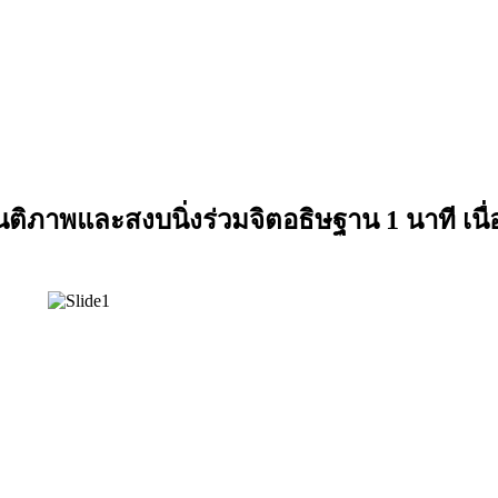
ติภาพและสงบนิ่งร่วมจิตอธิษฐาน 1 นาที เนื