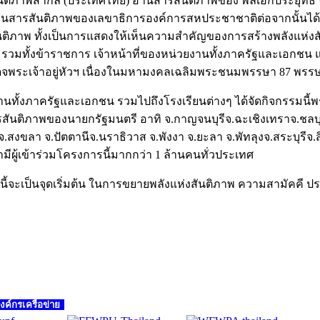
สันติภาพสากล (ประเทศไทย) อ่านสารสันติภาพของ พลเอกประยุทธ์ 
านสารสันติภาพของเลขาธิการองค์การสหประชาชาติต่อจากนั้นได้มีก
าพ ทั้งเป็นการแสดงให้เห็นความสำคัญของการสร้างพลังแห่งสันติภา
รวมทั้งข้าราชการ เจ้าหน้าที่ของหน่วยงานทั้งภาครัฐและเอกชน 
จพระเจ้าอยู่หัวฯ เนื่องในมหามงคลเฉลิมพระชนมพรรษา 87 พรรษา 
านทั้งภาครัฐและเอกชน รวมไปถึงโรงเรียนต่างๆ ได้จัดกิจกรรมนี้พร
ันติภาพของนายกรัฐมนตรี อาทิ จ.กาญจนบุรีจ.ฉะเชิงเทราจ.ชลบุรีจ
จ.สงขลา จ.ปัตตานีจ.นราธิวาส จ.พังงา จ.ยะลา จ.พัทลุงจ.สระบุรีจ.
ามีผู้เข้าร่วมโครงการนี้มากกว่า 1 ล้านคนทั่วประเทศ
้จะเป็นจุดเริ่มต้น ในการขยายพลังแห่งสันติภาพ ความสามัคคี ปร
ค์กรเครือข่าย