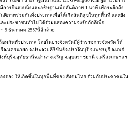
จันทร์โอชา นายกรัฐมนตรีและ Dr. Gwang-Jo Kim ผู้อำนวยการ
ารยืนสงบนิ่งและอธิษฐานเพื่อสันติภาพ 1 นาที เพื่อระลึกถึง
พร่วมกันทั้งประเทศเพื่อให้เกิดสันติสุขในทุกพื้นที่ และยัง
และประชาชนทั่วไป ได้ร่วมแสดงความจงรักภักดีเพื่อ
5 ธันวาคม 2557นี้อีกด้วย
้อมกันทั่วประเทศ โดยในบางจังหวัดมีผู้ว่าราชการจังหวัด ให้
.นครนายก จ.ประจวบคีรีขันธ์จ.ปราจีนบุรี จ.เพชรบุรี จ.แพร่
สิงห์บุรีจ.อุทัยธานีจ.อำนาจเจริญ จ.อุบลราชธานี จ.ศรีสะเกษฯลฯ
องดอง ให้เกิดขึ้นในทุกพื้นที่ของ สังคมไทย ร่วมกับประชาชนใน